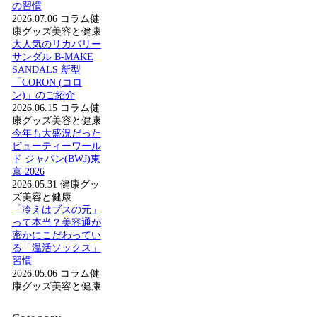
の習慣
2026.07.06
コラム
健
康グッズ
美容と健康
大人気のリカバリー
サンダル B-MAKE
SANDALS 新型
「CORON (コロ
ン)」のご紹介
2026.06.15
コラム
健
康グッズ
美容と健康
今年も大盛況だった
ビューティーワール
ド ジャパン(BWJ)東
京 2026
2026.05.31
健康グッ
ズ
美容と健康
「冷えはブスの元」
って本当？美容通が
密かにこだわってい
る「温活ソックス」
習慣
2026.05.06
コラム
健
康グッズ
美容と健康