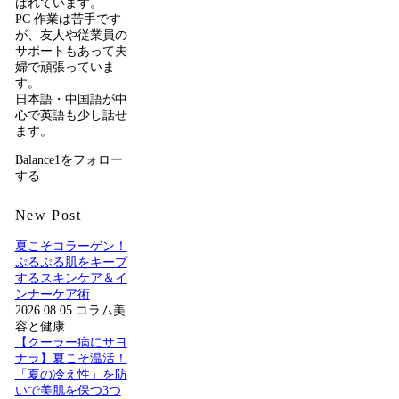
ばれています。
PC 作業は苦手です
が、友人や従業員の
サポートもあって夫
婦で頑張っていま
す。
日本語・中国語が中
心で英語も少し話せ
ます。
Balance1をフォロー
する
New Post
夏こそコラーゲン！
ぷるぷる肌をキープ
するスキンケア＆イ
ンナーケア術
2026.08.05
コラム
美
容と健康
【クーラー病にサヨ
ナラ】夏こそ温活！
「夏の冷え性」を防
いで美肌を保つ3つ